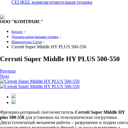
CELIKEL кормозаготовительная техника
ООО "КОМТРАНС"
-
Каталог
-
Дорожно-коммунальная техника
-
Шнекороторы Cerruti
Cerruti Super Middle HY PLUS 500-550
Cerruti Super Middle HY PLUS 500-550
Previous
Next
Фрезерно-роторный снегоочиститель
Cerruti
Super
Middle
HY
plus
500-550
для установки на телескопические погрузчики.
Двухступенчатый механизм работы – разрушение и подача снега
осуществляется вращающейся фрезой с льдоскалывателями,а