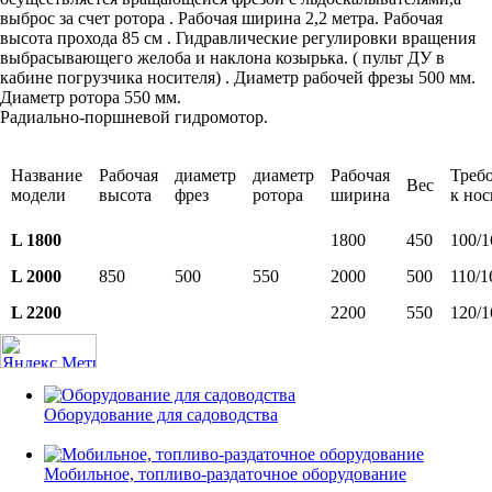
выброс за счет ротора . Рабочая ширина 2,2 метра. Рабочая
высота прохода 85 см . Гидравлические регулировки вращения
выбрасывающего желоба и наклона козырька. ( пульт ДУ в
кабине погрузчика носителя) . Диаметр рабочей фрезы 500 мм.
Диаметр ротора 550 мм.
Радиально-поршневой гидромотор.
Название
Рабочая
диаметр
диаметр
Рабочая
Треб
Вес
модели
высота
фрез
ротора
ширина
к но
L 1800
1800
450
100/1
L 2000
850
500
550
2000
500
110/1
L 2200
2200
550
120/1
Оборудование для садоводства
Мобильное, топливо-раздаточное оборудование