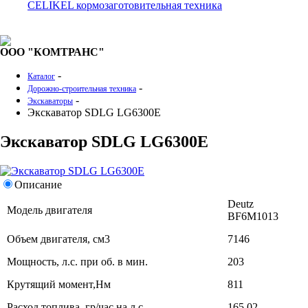
CELIKEL кормозаготовительная техника
ООО "КОМТРАНС"
-
Каталог
-
Дорожно-строительная техника
-
Экскаваторы
Экскаватор SDLG LG6300E
Экскаватор SDLG LG6300E
Описание
Deutz
Модель двигателя
BF6M1013
Объем двигателя, см3
7146
Мощность, л.с. при об. в мин.
203
Крутящий момент,Нм
811
Расход топлива, гр/час на л.с.
165,02